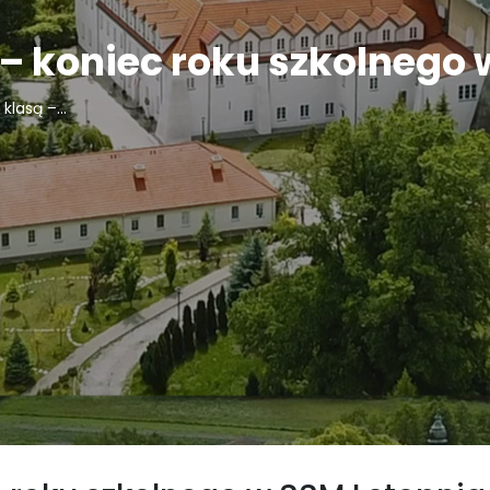
– koniec roku szkolnego 
klasą –...