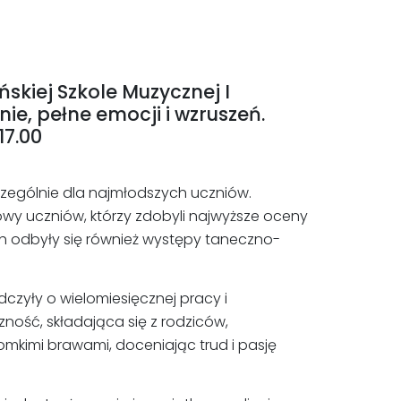
skiej Szkole Muzycznej I
e, pełne emocji i wzruszeń.
17.00
czególnie dla najmłodszych uczniów.
owy uczniów, którzy zdobyli najwyższe oceny
 odbyły się również występy taneczno-
dczyły o wielomiesięcznej pracy i
ność, składająca się z rodziców,
romkimi brawami, doceniając trud i pasję