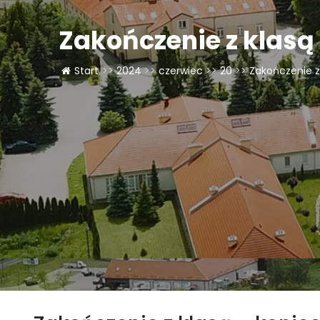
Zakończenie z klasą 
Start
>>
2024
>>
czerwiec
>>
20
>>
Zakończenie z 