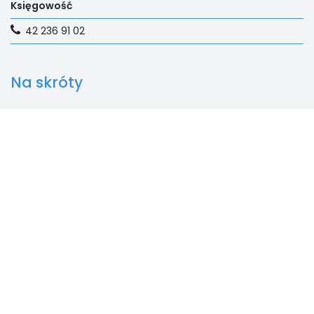
Księgowość
42 236 91 02
Na skróty
E-dziennik
Aktualności
Rekrutacja
Fundacja
Kontakt
SALEZJAŃSKIE SZKOŁY
MUZYCZNE W LUTOMIERSKU