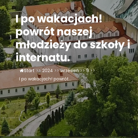
LAOM
I po wakacjach!
Klasztor
powrót naszej
młodzieży do szkoły i
1,5%
internatu.
Kontakt
Start
>>
2024
>>
wrzesień
>>
9
>>
I po wakacjach! powrót...