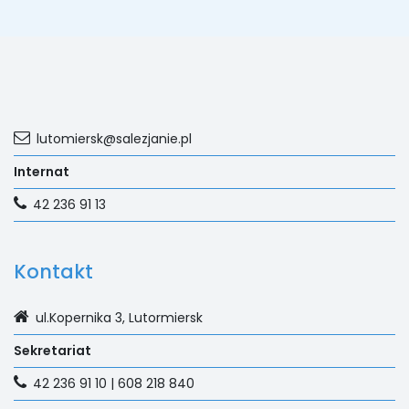
lutomiersk@salezjanie.pl
Internat
42 236 91 13
Kontakt
ul.Kopernika 3, Lutormiersk
Sekretariat
42 236 91 10 | 608 218 840