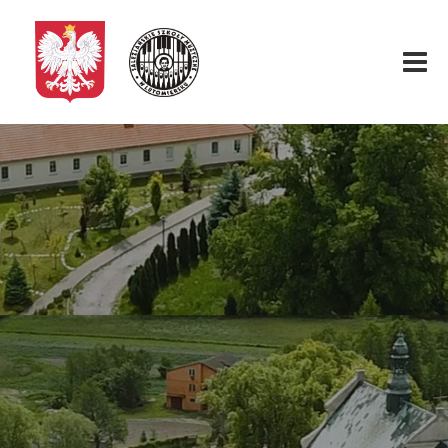
Start
O nas
Aktualności
Rekrutacja
Fundacja
Konkurs organowy