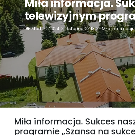
Miła informacja. Su
telewizyjnym progr
Start
>>
2024
>>
listopad
>>
18
>>
Miła informacja.
Miła informacja. Sukces nas
programie „Szansa na sukce