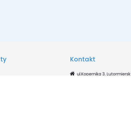
ty
Kontakt
ul.Kopernika 3, Lutormiersk
Sekretariat
42 236 91 10 | 608 218 840
Księgowość
42 236 91 02