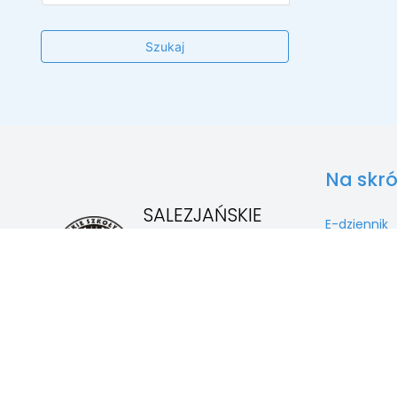
Na skró
SALEZJAŃSKIE
E-dziennik
SZKOŁY
Aktualności
MUZYCZNE W
Rekrutacja
LUTOMIERSKU
Fundacja
Kontakt
Masz konto?
Zaloguj sie