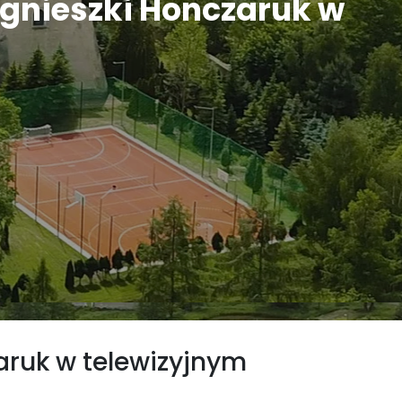
Agnieszki Honczaruk w
aruk w telewizyjnym