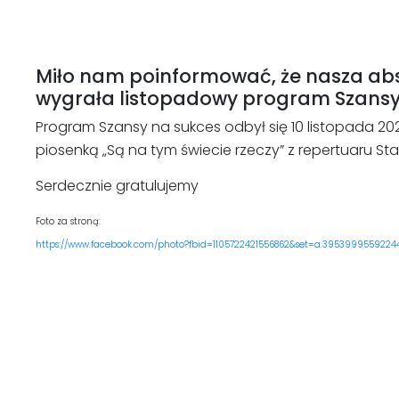
Miło nam poinformować, że nasza ab
wygrała listopadowy program Szansy
Program Szansy na sukces odbył się 10 listopada 20
piosenką „Są na tym świecie rzeczy” z repertuaru Sta
Serdecznie gratulujemy
Foto za stroną:
https://www.facebook.com/photo?fbid=1105722421556862&set=a.3953999559224