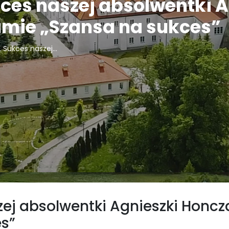
kces naszej absolwentki 
amie „Szansa na sukces”
 Sukces naszej...
zej absolwentki Agnieszki Honcz
s”