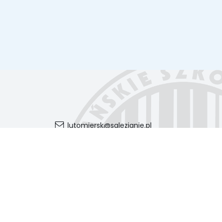
lutomiersk@salezjanie.pl
Internat
42 236 91 13