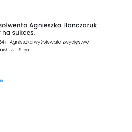
solwenta Agnieszka Honczaruk
 na sukces.
24 r., Agnieszka wyśpiewała zwycięstwo
nisława Soyki.
49