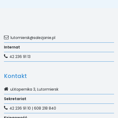
lutomiersk@salezjanie.pl
Internat
42 236 91 13
Kontakt
ul.Kopernika 3, Lutormiersk
Sekretariat
42 236 91 10 | 608 218 840
Księgowość