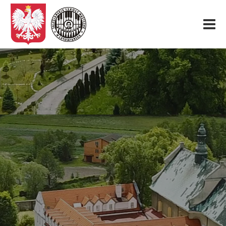
Start
O nas
Aktualności
Rekrutacja
Fundacja
Konkurs organowy