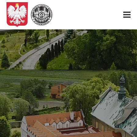
Start
O nas
Aktualności
Rekrutacja
Fundacja
Konkurs organowy