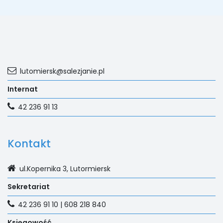
lutomiersk@salezjanie.pl
Internat
42 236 91 13
Kontakt
ul.Kopernika 3, Lutormiersk
Sekretariat
42 236 91 10 | 608 218 840
Księgowość