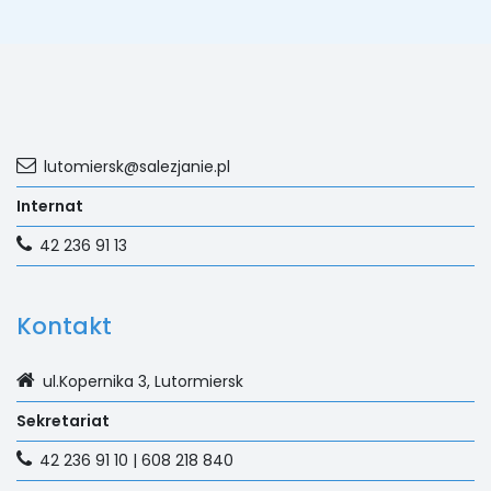
lutomiersk@salezjanie.pl
Internat
42 236 91 13
Kontakt
ul.Kopernika 3, Lutormiersk
Sekretariat
42 236 91 10 | 608 218 840