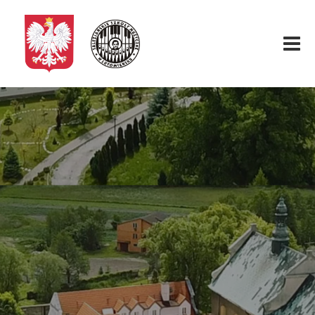
Start
O nas
Aktualności
Rekrutacja
Fundacja
Konkurs organowy