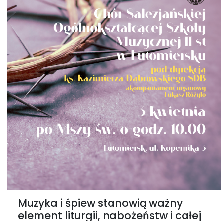
Muzyka i śpiew stanowią ważny
element liturgii, nabożeństw i całej