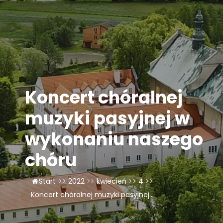
LAOM
Klasztor
1,5%
Koncert chóralnej
Kontakt
muzyki pasyjnej w
wykonaniu naszego
chóru
Start
>>
2022
>>
kwiecień
>>
4
>>
Koncert chóralnej muzyki pasyjnej...