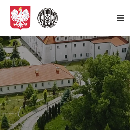
Start
O nas
Aktualności
Rekrutacja
Fundacja
Konkurs organowy