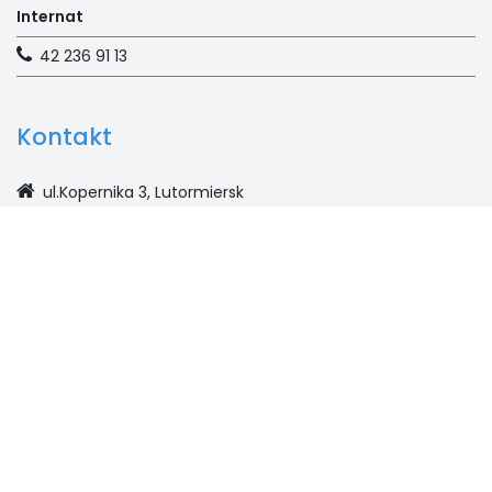
Internat
42 236 91 13
Kontakt
ul.Kopernika 3, Lutormiersk
Sekretariat
42 236 91 10 | 608 218 840
Księgowość
42 236 91 02
Na skróty
E-dziennik