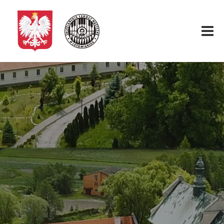
Start
O nas
Aktualności
Rekrutacja
Fundacja
Konkurs organowy