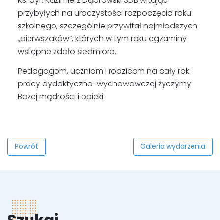
Ks. dyr. Kazimierz Dąbrowski SDB witając
przybyłych na uroczystości rozpoczęcia roku
szkolnego, szczególnie przywitał najmłodszych
„pierwszaków”, których w tym roku egzaminy
wstępne zdało siedmioro.
Pedagogom, uczniom i rodzicom na cały rok
pracy dydaktyczno-wychowawczej życzymy
Bożej mądrości i opieki.
Powrót
Galeria wydarzenia