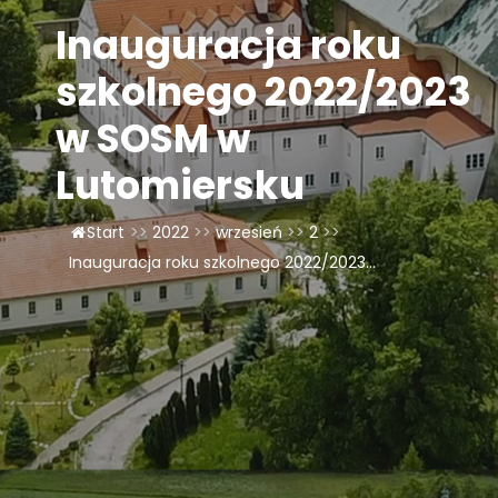
Inauguracja roku
LAOM
szkolnego 2022/2023
Klasztor
w SOSM w
1,5%
Lutomiersku
Kontakt
Start
>>
2022
>>
wrzesień
>>
2
>>
Inauguracja roku szkolnego 2022/2023...